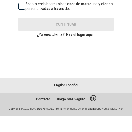
Acepto recibir comunicaciones de marketing y ofertas
personalizadas a través de:
CONTINUAR
¿Ya eres cliente?
Haz el login aquí
English
Español
Contacto
|
Juego más Seguro
Copyright © 2026 ElectraWorks (Ceuta) SA (anteriormente denominada ElectraWorks (Malta) Plc)