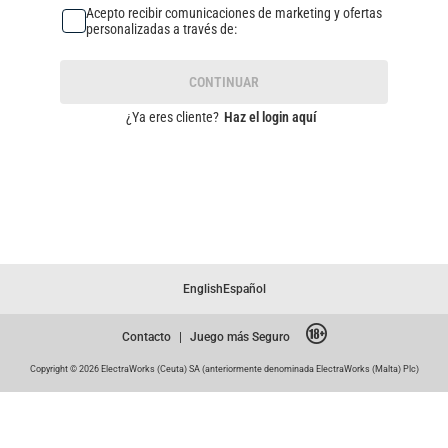
Acepto recibir comunicaciones de marketing y ofertas
personalizadas a través de:
CONTINUAR
¿Ya eres cliente?
Haz el login aquí
English
Español
Contacto
|
Juego más Seguro
Copyright © 2026 ElectraWorks (Ceuta) SA (anteriormente denominada ElectraWorks (Malta) Plc)