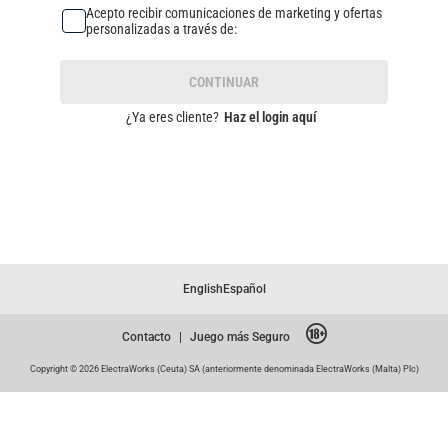
Acepto recibir comunicaciones de marketing y ofertas
personalizadas a través de:
CONTINUAR
¿Ya eres cliente?
Haz el login aquí
English
Español
Contacto
|
Juego más Seguro
Copyright © 2026 ElectraWorks (Ceuta) SA (anteriormente denominada ElectraWorks (Malta) Plc)