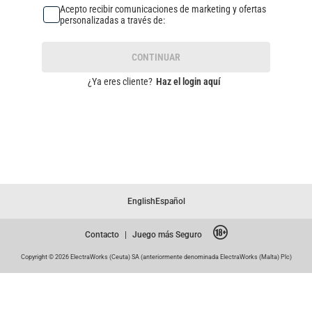
Acepto recibir comunicaciones de marketing y ofertas
personalizadas a través de:
CONTINUAR
¿Ya eres cliente?
Haz el login aquí
English
Español
Contacto
|
Juego más Seguro
Copyright © 2026 ElectraWorks (Ceuta) SA (anteriormente denominada ElectraWorks (Malta) Plc)