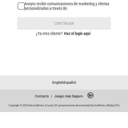
Acepto recibir comunicaciones de marketing y ofertas
personalizadas a través de:
CONTINUAR
¿Ya eres cliente?
Haz el login aquí
English
Español
Contacto
|
Juego más Seguro
Copyright © 2026 ElectraWorks (Ceuta) SA (anteriormente denominada ElectraWorks (Malta) Plc)