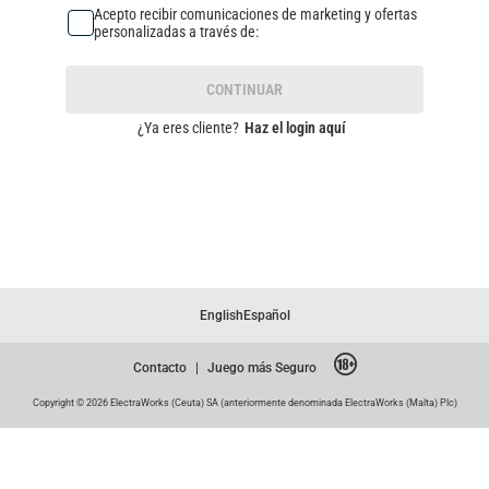
Acepto recibir comunicaciones de marketing y ofertas
personalizadas a través de:
CONTINUAR
¿Ya eres cliente?
Haz el login aquí
English
Español
Contacto
|
Juego más Seguro
Copyright © 2026 ElectraWorks (Ceuta) SA (anteriormente denominada ElectraWorks (Malta) Plc)