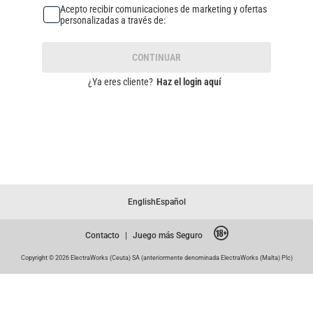
Acepto recibir comunicaciones de marketing y ofertas
personalizadas a través de:
CONTINUAR
¿Ya eres cliente?
Haz el login aquí
English
Español
Contacto
|
Juego más Seguro
Copyright © 2026 ElectraWorks (Ceuta) SA (anteriormente denominada ElectraWorks (Malta) Plc)