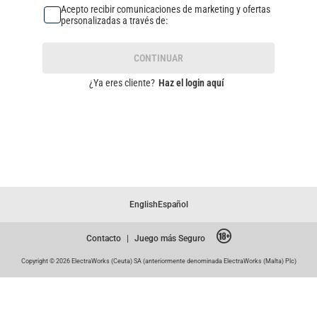
Acepto recibir comunicaciones de marketing y ofertas
personalizadas a través de:
CONTINUAR
¿Ya eres cliente?
Haz el login aquí
English
Español
Contacto
|
Juego más Seguro
Copyright © 2026 ElectraWorks (Ceuta) SA (anteriormente denominada ElectraWorks (Malta) Plc)