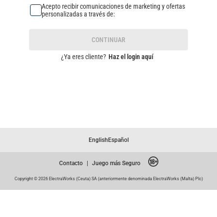
Acepto recibir comunicaciones de marketing y ofertas
personalizadas a través de:
CONTINUAR
¿Ya eres cliente?
Haz el login aquí
English
Español
Contacto
|
Juego más Seguro
Copyright © 2026 ElectraWorks (Ceuta) SA (anteriormente denominada ElectraWorks (Malta) Plc)