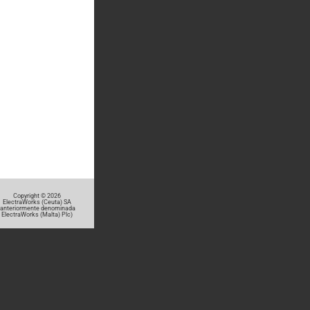
Copyright © 2026
ElectraWorks (Ceuta) SA
(anteriormente denominada
ElectraWorks (Malta) Plc)