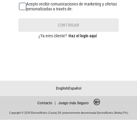
Acepto recibir comunicaciones de marketing y ofertas
personalizadas a través de:
CONTINUAR
¿Ya eres cliente?
Haz el login aquí
English
Español
Contacto
|
Juego más Seguro
Copyright © 2026 ElectraWorks (Ceuta) SA (anteriormente denominada ElectraWorks (Malta) Plc)