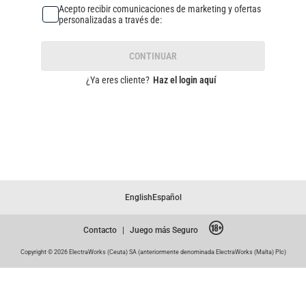
Acepto recibir comunicaciones de marketing y ofertas
personalizadas a través de:
CONTINUAR
¿Ya eres cliente?
Haz el login aquí
English
Español
Contacto
|
Juego más Seguro
Copyright © 2026 ElectraWorks (Ceuta) SA (anteriormente denominada ElectraWorks (Malta) Plc)