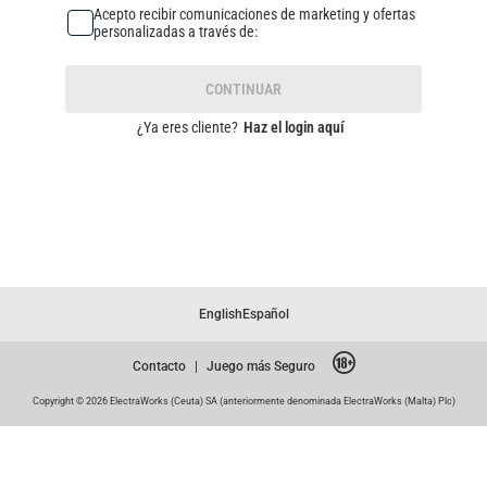
Acepto recibir comunicaciones de marketing y ofertas
personalizadas a través de:
CONTINUAR
¿Ya eres cliente?
Haz el login aquí
English
Español
Contacto
|
Juego más Seguro
Copyright © 2026 ElectraWorks (Ceuta) SA (anteriormente denominada ElectraWorks (Malta) Plc)