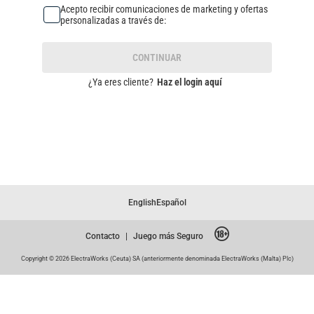
Acepto recibir comunicaciones de marketing y ofertas
personalizadas a través de:
CONTINUAR
¿Ya eres cliente?
Haz el login aquí
English
Español
Contacto
|
Juego más Seguro
Copyright © 2026 ElectraWorks (Ceuta) SA (anteriormente denominada ElectraWorks (Malta) Plc)