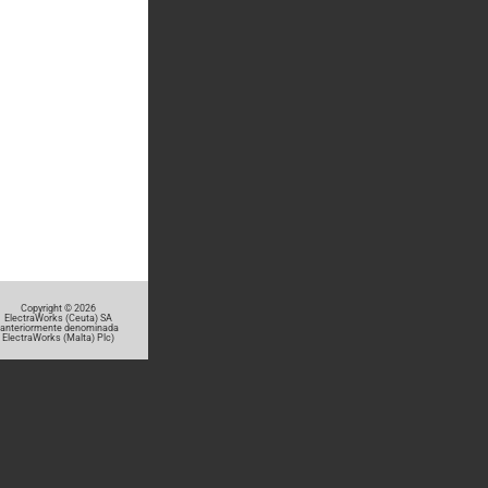
Copyright © 2026
ElectraWorks (Ceuta) SA
(anteriormente denominada
ElectraWorks (Malta) Plc)