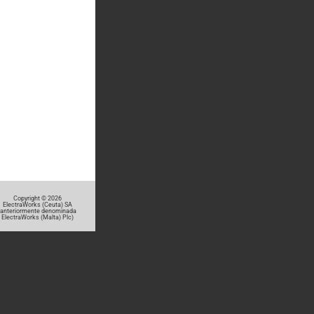
Copyright © 2026
ElectraWorks (Ceuta) SA
(anteriormente denominada
ElectraWorks (Malta) Plc)