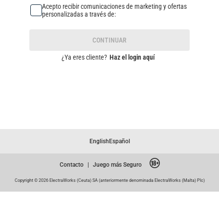
Acepto recibir comunicaciones de marketing y ofertas
personalizadas a través de:
CONTINUAR
¿Ya eres cliente?
Haz el login aquí
English
Español
Contacto
|
Juego más Seguro
Copyright © 2026 ElectraWorks (Ceuta) SA (anteriormente denominada ElectraWorks (Malta) Plc)