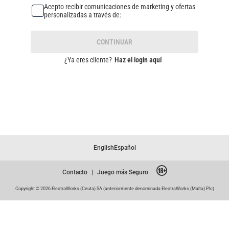
Acepto recibir comunicaciones de marketing y ofertas
personalizadas a través de:
CONTINUAR
¿Ya eres cliente?
Haz el login aquí
English
Español
Contacto
|
Juego más Seguro
Copyright © 2026 ElectraWorks (Ceuta) SA (anteriormente denominada ElectraWorks (Malta) Plc)