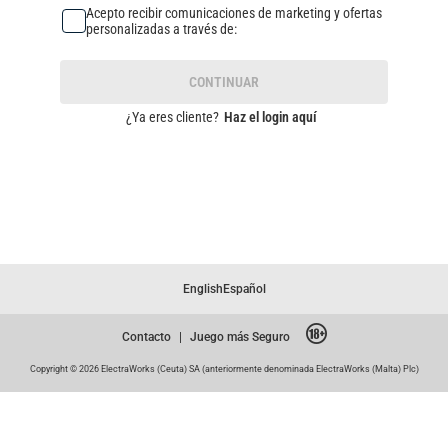
Acepto recibir comunicaciones de marketing y ofertas
personalizadas a través de:
CONTINUAR
¿Ya eres cliente?
Haz el login aquí
English
Español
Contacto
|
Juego más Seguro
Copyright © 2026 ElectraWorks (Ceuta) SA (anteriormente denominada ElectraWorks (Malta) Plc)