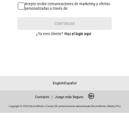
Acepto recibir comunicaciones de marketing y ofertas
personalizadas a través de:
CONTINUAR
¿Ya eres cliente?
Haz el login aquí
English
Español
Contacto
|
Juego más Seguro
Copyright © 2026 ElectraWorks (Ceuta) SA (anteriormente denominada ElectraWorks (Malta) Plc)