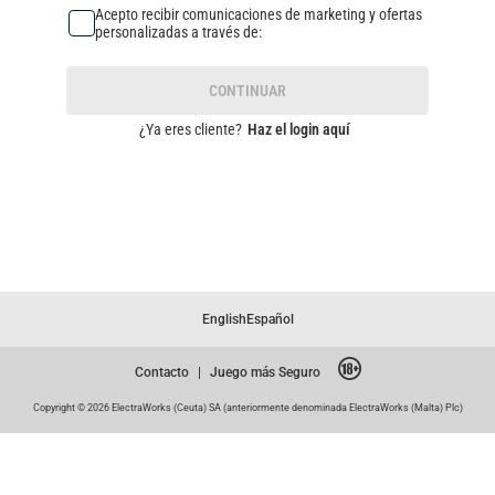
Acepto recibir comunicaciones de marketing y ofertas
personalizadas a través de:
CONTINUAR
¿Ya eres cliente?
Haz el login aquí
English
Español
Contacto
|
Juego más Seguro
Copyright © 2026 ElectraWorks (Ceuta) SA (anteriormente denominada ElectraWorks (Malta) Plc)