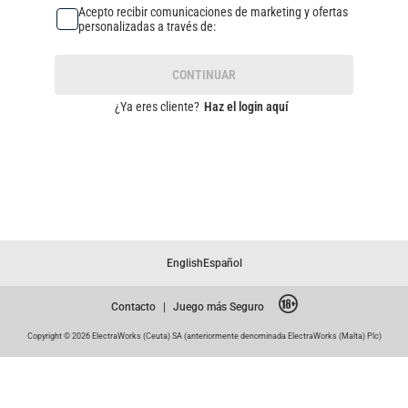
Acepto recibir comunicaciones de marketing y ofertas
personalizadas a través de:
CONTINUAR
¿Ya eres cliente?
Haz el login aquí
English
Español
Contacto
|
Juego más Seguro
Copyright © 2026 ElectraWorks (Ceuta) SA (anteriormente denominada ElectraWorks (Malta) Plc)