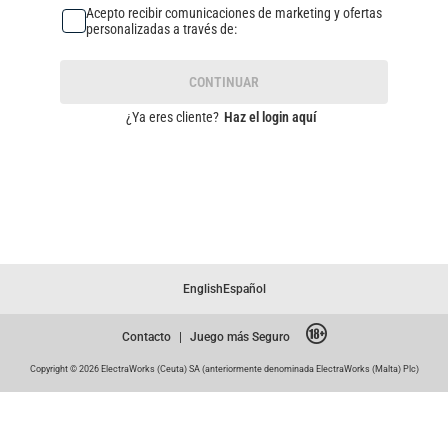
Acepto recibir comunicaciones de marketing y ofertas
personalizadas a través de:
CONTINUAR
¿Ya eres cliente?
Haz el login aquí
English
Español
Contacto
|
Juego más Seguro
Copyright © 2026 ElectraWorks (Ceuta) SA (anteriormente denominada ElectraWorks (Malta) Plc)