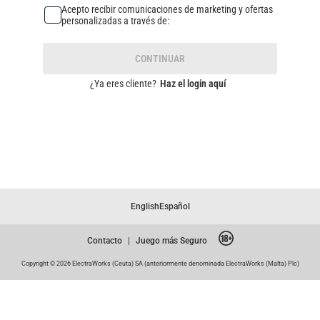
Acepto recibir comunicaciones de marketing y ofertas
personalizadas a través de:
CONTINUAR
¿Ya eres cliente?
Haz el login aquí
English
Español
Contacto
|
Juego más Seguro
Copyright © 2026 ElectraWorks (Ceuta) SA (anteriormente denominada ElectraWorks (Malta) Plc)