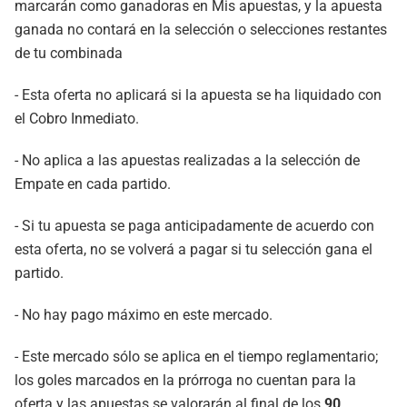
marcarán como ganadoras en Mis apuestas, y la apuesta
ganada no contará en la selección o selecciones restantes
de tu combinada
- Esta oferta no aplicará si la apuesta se ha liquidado con
el Cobro Inmediato.
- No aplica a las apuestas realizadas a la selección de
Empate en cada partido.
- Si tu apuesta se paga anticipadamente de acuerdo con
esta oferta, no se volverá a pagar si tu selección gana el
partido.
- No hay pago máximo en este mercado.
- Este mercado sólo se aplica en el tiempo reglamentario;
los goles marcados en la prórroga no cuentan para la
oferta y las apuestas se valorarán al final de los
90