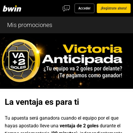
Acceder
¡Regístrate ahora!
Mis promociones
La ventaja es para ti
Tu apuesta será ganadora cuando el equipo por el que
hayas apostado lleve una
ventaja de 2 goles
durante el