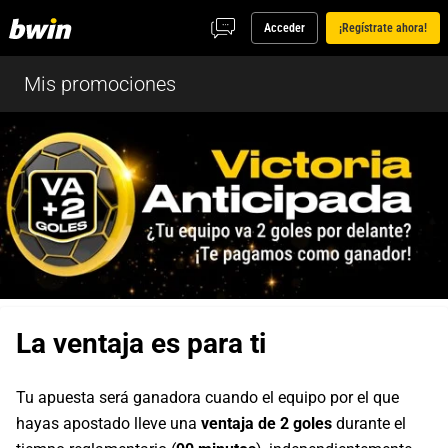
Acceder
¡Regístrate ahora!
Mis promociones
La ventaja es para ti
Tu apuesta será ganadora cuando el equipo por el que
hayas apostado lleve una
ventaja de 2 goles
durante el