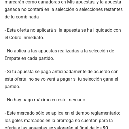
marcarán como ganadoras en Mis apuestas, y la apuesta
ganada no contará en la selección o selecciones restantes
de tu combinada
- Esta oferta no aplicará si la apuesta se ha liquidado con
el Cobro Inmediato.
- No aplica a las apuestas realizadas a la selección de
Empate en cada partido.
- Si tu apuesta se paga anticipadamente de acuerdo con
esta oferta, no se volverá a pagar si tu selección gana el
partido.
- No hay pago máximo en este mercado.
- Este mercado sólo se aplica en el tiempo reglamentario;
los goles marcados en la prórroga no cuentan para la
oferta y las apuestas se valorarán al final de los
90