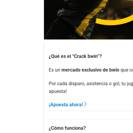
¿Qué es el “Crack bwin”?
Es un
mercado exclusivo de bwin
que co
Por cada disparo, asistencia o gol, tu 
apuesta!
¡Apuesta ahora!
¿Cómo funciona?