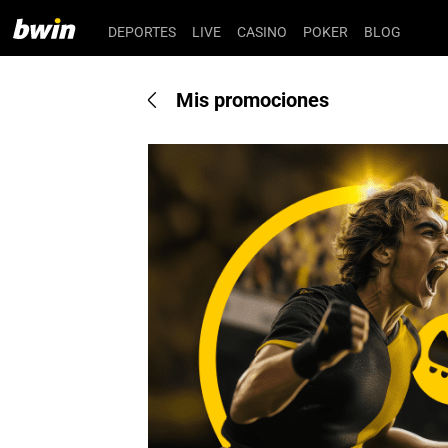
DEPORTES
LIVE
CASINO
POKER
BLOG
Mis promociones