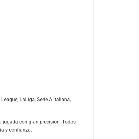
eague, LaLiga, Serie A italiana,
da jugada con gran precisión. Todos
ia y confianza.