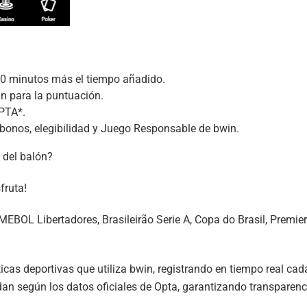
90 minutos más el tiempo añadido.
an para la puntuación.
PTA*.
 bonos, elegibilidad y Juego Responsable de bwin.
 del balón?
fruta!
OL Libertadores, Brasileirão Serie A, Copa do Brasil, Premier L
ticas deportivas que utiliza bwin, registrando en tiempo real ca
dan según los datos oficiales de Opta, garantizando transparenc