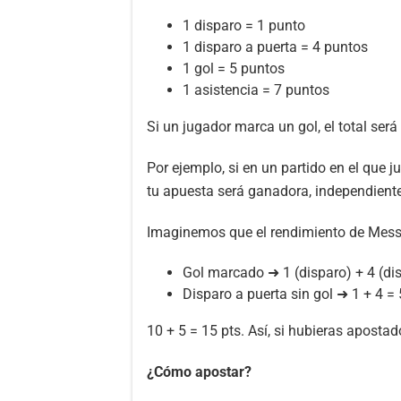
1 disparo = 1 punto
1 disparo a puerta = 4 puntos
1 gol = 5 puntos
1 asistencia = 7 puntos
Si un jugador marca un gol, el total será
Por ejemplo, si en un partido en el que 
tu apuesta será ganadora, independiente
Imaginemos que el rendimiento de Messi
Gol marcado
➜
1 (disparo) + 4 (di
Disparo a puerta sin gol
➜
1 + 4 = 
10 + 5 = 15 pts. Así, si hubieras apostad
¿Cómo apostar?