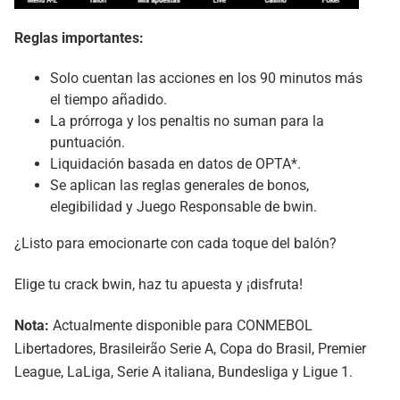
Reglas importantes:
Solo cuentan las acciones en los 90 minutos más
el tiempo añadido.
La prórroga y los penaltis no suman para la
puntuación.
Liquidación basada en datos de OPTA*.
Se aplican las reglas generales de bonos,
elegibilidad y Juego Responsable de bwin.
¿Listo para emocionarte con cada toque del balón?
Elige tu crack
bwin
, haz tu apuesta y ¡disfruta!
Nota:
Actualmente disponible para CONMEBOL
Libertadores, Brasileirão Serie A, Copa do Brasil, Premier
League, LaLiga, Serie A italiana, Bundesliga y Ligue 1.