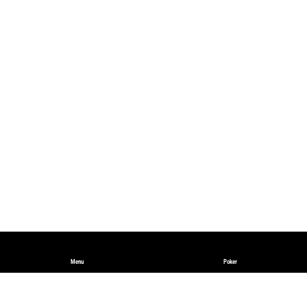
Menu
Poker