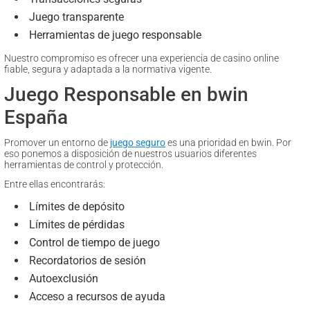
Juego transparente
Herramientas de juego responsable
Nuestro compromiso es ofrecer una experiencia de casino online
fiable, segura y adaptada a la normativa vigente.
Juego Responsable en bwin
España
Promover un entorno de
juego seguro
es una prioridad en bwin. Por
eso ponemos a disposición de nuestros usuarios diferentes
herramientas de control y protección.
Entre ellas encontrarás:
Límites de depósito
Límites de pérdidas
Control de tiempo de juego
Recordatorios de sesión
Autoexclusión
Acceso a recursos de ayuda