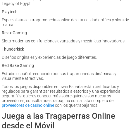
Legacy of Egypt.
Playtech
Especialistas en tragamonedas online de alta calidad gráfica y slots de
marca.
Relax Gaming
Slots modernas con funciones avanzadas y mecánicas innovadoras.
Thunderkick
Diseños originales y experiencias de juego diferentes.
Red Rake Gaming
Estudio español reconocido por sus tragamonedas dinámicas y
visualmente atractivas.
Todos los juegos disponibles en bwin España están certificados y
regulados para garantizar resultados aleatorios y una experiencia
segura. Y si quieres conocer más sobre quienes son nuestros
proveedores, consulta nuestra pagina con la lista completa de
proveedores de casino online
con los que trabajamos.
Juega a las Tragaperras Online
desde el Móvil