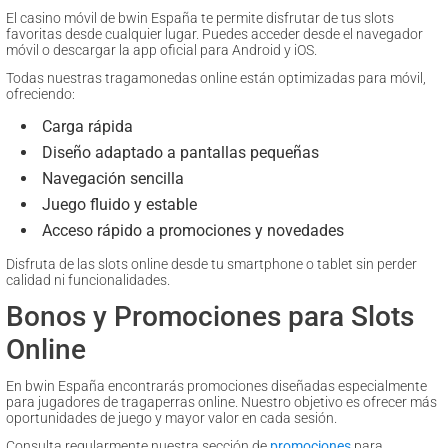
El casino móvil de bwin España te permite disfrutar de tus slots
favoritas desde cualquier lugar. Puedes acceder desde el navegador
móvil o descargar la app oficial para Android y iOS.
Todas nuestras tragamonedas online están optimizadas para móvil,
ofreciendo:
Carga rápida
Diseño adaptado a pantallas pequeñas
Navegación sencilla
Juego fluido y estable
Acceso rápido a promociones y novedades
Disfruta de las slots online desde tu smartphone o tablet sin perder
calidad ni funcionalidades.
Bonos y Promociones para Slots
Online
En bwin España encontrarás promociones diseñadas especialmente
para jugadores de tragaperras online. Nuestro objetivo es ofrecer más
oportunidades de juego y mayor valor en cada sesión.
Consulta regularmente nuestra sección de
promociones
para