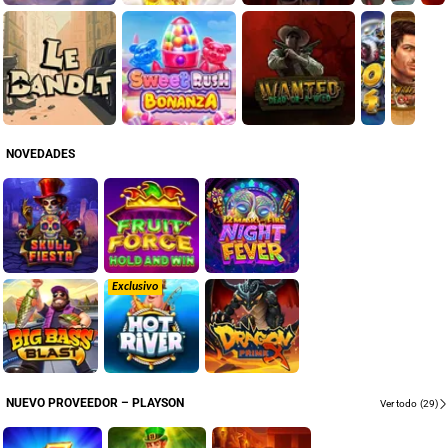
NOVEDADES
Exclusivo
NUEVO PROVEEDOR – PLAYSON
Ver todo
(29)