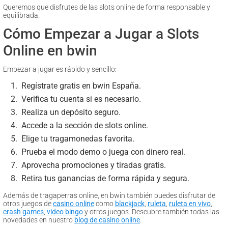
Queremos que disfrutes de las slots online de forma responsable y
equilibrada.
Cómo Empezar a Jugar a Slots
Online en bwin
Empezar a jugar es rápido y sencillo:
Regístrate gratis en bwin España.
Verifica tu cuenta si es necesario.
Realiza un depósito seguro.
Accede a la sección de slots online.
Elige tu tragamonedas favorita.
Prueba el modo demo o juega con dinero real.
Aprovecha promociones y tiradas gratis.
Retira tus ganancias de forma rápida y segura.
Además de tragaperras online, en bwin también puedes disfrutar de
otros juegos de
casino online
como
blackjack
,
ruleta
,
ruleta en vivo
,
crash games
,
video bingo
y otros juegos. Descubre también todas las
novedades en nuestro
blog de casino online
.