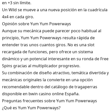
en +3 sin límite.
Un Wild se mueve a una nueva posición en la cuadrícula
4x4 en cada giro.
Opinión sobre Yum Yum Powerways
Aunque su mecánica puede parecer poco habitual al
principio, Yum Yum Powerways resulta rápida de
entender tras unos cuantos giros. No es una slot
recargada de funciones, pero ofrece un sistema
dinámico y un potencial interesante en su ronda de Free
Spins gracias al multiplicador progresivo.
Su combinación de diseño atractivo, temática divertida y
mecánicas originales la convierte en una opción
recomendable dentro del catálogo de tragaperras
disponible en
bwin casino online España
.
Preguntas frecuentes sobre Yum Yum Powerways
¿Qué es Yum Yum Powerways?