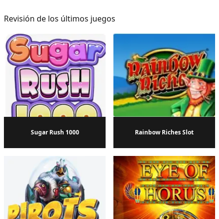
Revisión de los últimos juegos
Sugar Rush 1000
Rainbow Riches Slot