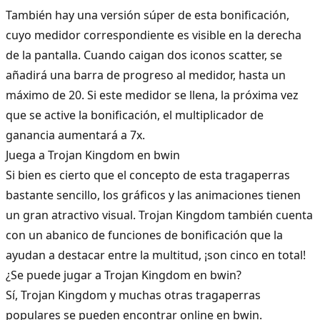
También hay una versión súper de esta bonificación,
cuyo medidor correspondiente es visible en la derecha
de la pantalla. Cuando caigan dos iconos scatter, se
añadirá una barra de progreso al medidor, hasta un
máximo de 20. Si este medidor se llena, la próxima vez
que se active la bonificación, el multiplicador de
ganancia aumentará a 7x.
Juega a Trojan Kingdom en bwin
Si bien es cierto que el concepto de esta tragaperras
bastante sencillo, los gráficos y las animaciones tienen
un gran atractivo visual. Trojan Kingdom también cuenta
con un abanico de funciones de bonificación que la
ayudan a destacar entre la multitud, ¡son cinco en total!
¿Se puede jugar a Trojan Kingdom en bwin?
Sí, Trojan Kingdom y muchas otras tragaperras
populares se pueden encontrar online en bwin.