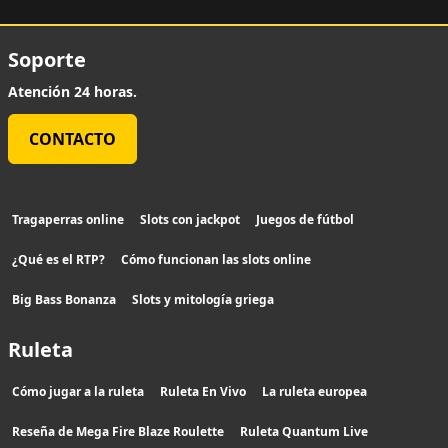
Soporte
Atención 24 horas.
CONTACTO
Tragaperras online
Slots con jackpot
Juegos de fútbol
¿Qué es el RTP?
Cómo funcionan las slots online
Big Bass Bonanza
Slots y mitología griega
Ruleta
Cómo jugar a la ruleta
Ruleta En Vivo
La ruleta europea
Reseña de Mega Fire Blaze Roulette
Ruleta Quantum Live