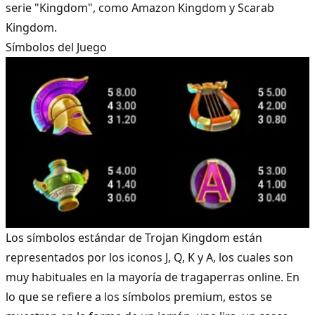
serie "Kingdom", como Amazon Kingdom y Scarab
Kingdom.
Símbolos del Juego
Los símbolos estándar de Trojan Kingdom están
representados por los iconos J, Q, K y A, los cuales son
muy habituales en la mayoría de tragaperras online. En
lo que se refiere a los símbolos premium, estos se