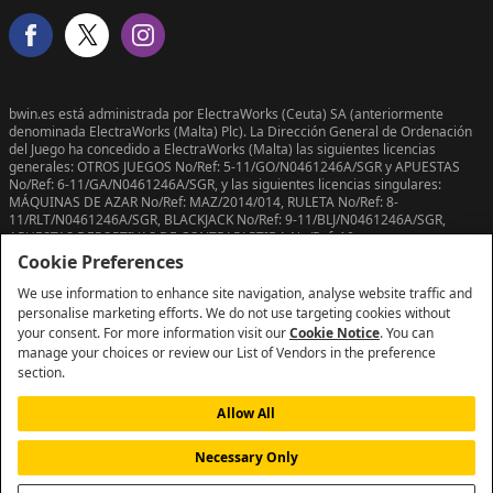
bwin.es está administrada por ElectraWorks (Ceuta) SA (anteriormente
denominada ElectraWorks (Malta) Plc). La Dirección General de Ordenación
del Juego ha concedido a ElectraWorks (Malta) las siguientes licencias
generales: OTROS JUEGOS No/Ref: 5-11/GO/N0461246A/SGR y APUESTAS
No/Ref: 6-11/GA/N0461246A/SGR, y las siguientes licencias singulares:
MÁQUINAS DE AZAR No/Ref: MAZ/2014/014, RULETA No/Ref: 8-
11/RLT/N0461246A/SGR, BLACKJACK No/Ref: 9-11/BLJ/N0461246A/SGR,
APUESTAS DEPORTIVAS DE CONTRAPARTIDA No/Ref: 10-
11/ADC/N0461246A/SGR y PÓQUER No/Ref: 11-11/POQ/N0461246A/SGR.
Cookie Preferences
We use information to enhance site navigation, analyse website traffic and
personalise marketing efforts. We do not use targeting cookies without
your consent. For more information visit our
Cookie Notice
. You can
manage your choices or review our List of Vendors in the preference
section.
Allow All
Necessary Only