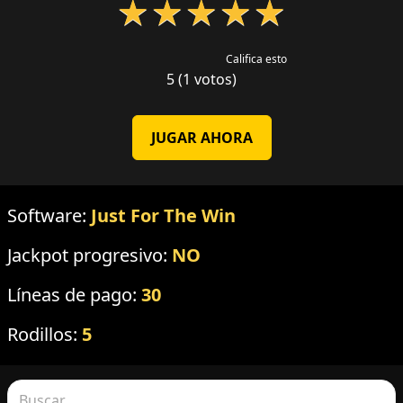
★
★
★
★
★
Califica esto
5 (1 votos)
JUGAR AHORA
Software:
Just For The Win
Jackpot progresivo:
NO
Líneas de pago:
30
Rodillos:
5