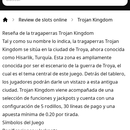
Review de slots online
Trojan Kingdom
Incio
Reseña de la tragaperras Trojan Kingdom
Tal y como su nombre lo indica, la tragaperras Trojan
Kingdom se sitúa en la ciudad de Troya, ahora conocida
como Hisarlik, Turquía. Esta zona es ampliamente
conocida por ser el escenario de la guerra de Troya, el
cual es el tema central de este juego. Detrás del tablero,
los jugadores podrán darle un vistazo a esta antigua
ciudad. Trojan Kingdom viene acompañada de una
selección de funciones y jackpots y cuenta con una
configuración de 5 rodillos, 30 líneas de pago y una
apuesta mínima de 0.20 por tirada.
Símbolos del Juego