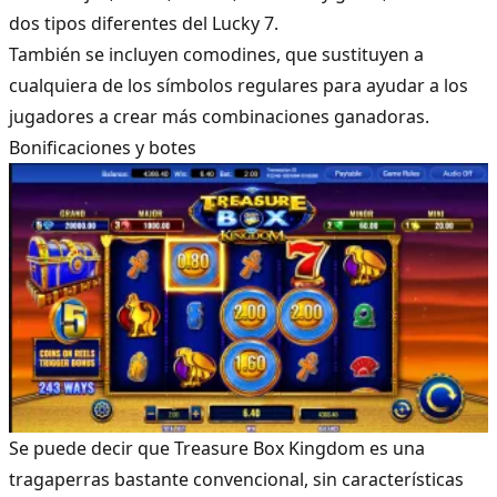
dos tipos diferentes del Lucky 7.
También se incluyen comodines, que sustituyen a
cualquiera de los símbolos regulares para ayudar a los
jugadores a crear más combinaciones ganadoras.
Bonificaciones y botes
Se puede decir que Treasure Box Kingdom es una
tragaperras bastante convencional, sin características