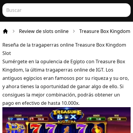
Review de slots online
Treasure Box Kingdom
Incio
Reseña de la tragaperras online Treasure Box Kingdom
Slot
Sumérgete en la opulencia de Egipto con Treasure Box
Kingdom, la última tragaperras online de IGT. Los
antiguos egipcios eran famosos por su riqueza y su oro,
y ahora tienes la oportunidad de ganar algo de ello. Si
consigues la mejor combinación, podrás obtener un
pago en efectivo de hasta 10.000x.