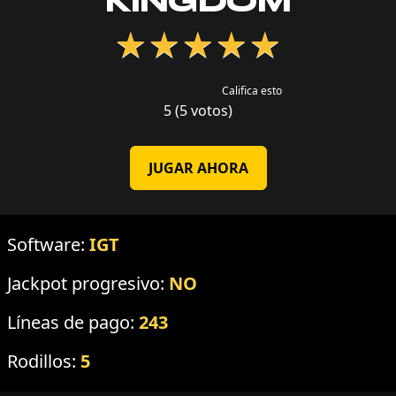
KINGDOM
★
★
★
★
★
Califica esto
5 (5 votos)
JUGAR AHORA
Software:
IGT
Jackpot progresivo:
NO
Líneas de pago:
243
Rodillos:
5