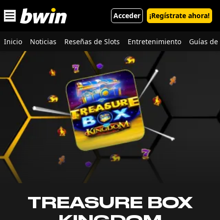
Open main menu
Acceder
¡Regístrate ahora!
Inicio
Noticias
Reseñas de Slots
Entretenimiento
Guías de 
TREASURE BOX