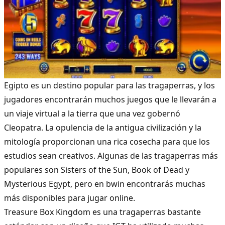
Egipto es un destino popular para las tragaperras, y los
jugadores encontrarán muchos juegos que le llevarán a
un viaje virtual a la tierra que una vez gobernó
Cleopatra. La opulencia de la antigua civilización y la
mitología proporcionan una rica cosecha para que los
estudios sean creativos. Algunas de las tragaperras más
populares son
Sisters of the Sun
,
Book of Dead
y
Mysterious Egypt
, pero en bwin encontrarás muchas
más disponibles para jugar online.
Treasure Box Kingdom es una tragaperras bastante