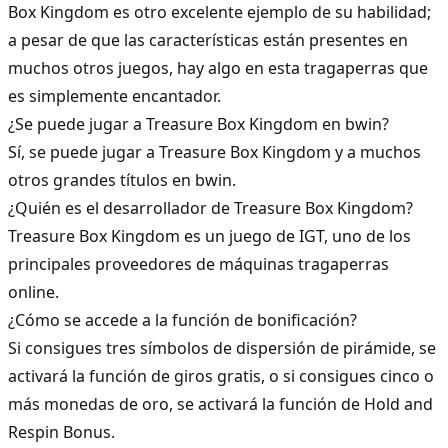
Box Kingdom es otro excelente ejemplo de su habilidad;
a pesar de que las características están presentes en
muchos otros juegos, hay algo en esta tragaperras que
es simplemente encantador.
¿Se puede jugar a Treasure Box Kingdom en bwin?
Sí, se puede jugar a Treasure Box Kingdom y a muchos
otros grandes títulos en bwin.
¿Quién es el desarrollador de Treasure Box Kingdom?
Treasure Box Kingdom es un juego de IGT, uno de los
principales proveedores de máquinas tragaperras
online.
¿Cómo se accede a la función de bonificación?
Si consigues tres símbolos de dispersión de pirámide, se
activará la función de giros gratis, o si consigues cinco o
más monedas de oro, se activará la función de Hold and
Respin Bonus.