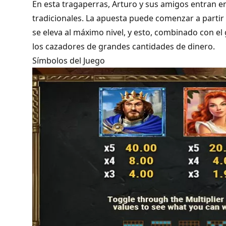
En esta tragaperras, Arturo y sus amigos entran en
tradicionales. La apuesta puede comenzar a partir 
se eleva al máximo nivel, y esto, combinado con e
los cazadores de grandes cantidades de dinero.
Símbolos del Juego