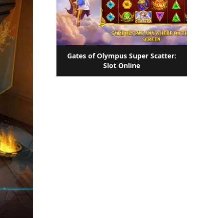
Gates of Olympus Super Scatter:
Slot Online