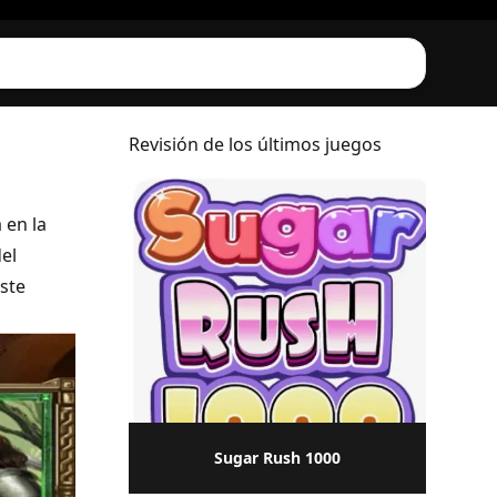
Revisión de los últimos juegos
 en la
el
este
Sugar Rush 1000