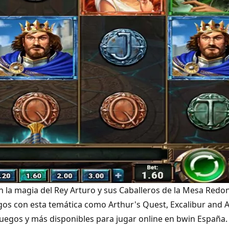
n la magia del Rey Arturo y sus Caballeros de la Mesa Redon
egos con esta temática como Arthur's Quest, Excalibur and 
uegos y más disponibles para jugar online en bwin España.