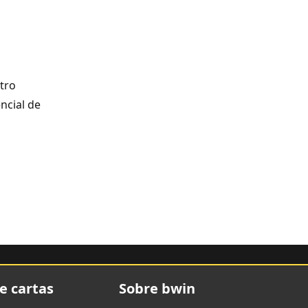
atro
ncial de
e cartas
Sobre bwin