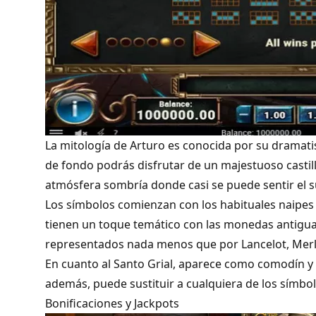
La mitología de Arturo es conocida por su dramatis
de fondo podrás disfrutar de un majestuoso castil
atmósfera sombría donde casi se puede sentir el s
Los símbolos comienzan con los habituales naipes
tienen un toque temático con las monedas antigu
representados nada menos que por Lancelot, Merlín
En cuanto al Santo Grial, aparece como comodín y p
además, puede sustituir a cualquiera de los símb
Bonificaciones y Jackpots