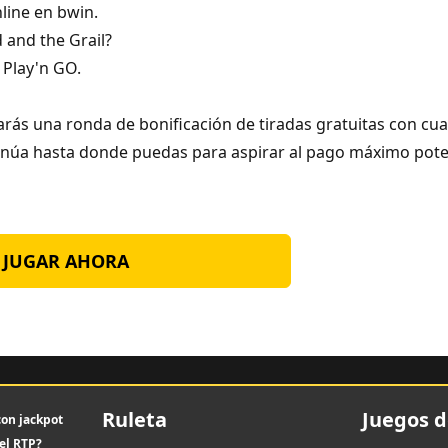
line en bwin.
 and the Grail?
 Play'n GO.
earás una ronda de bonificación de tiradas gratuitas con cu
ntinúa hasta donde puedas para aspirar al pago máximo pote
JUGAR AHORA
Ruleta
Juegos d
con jackpot
el RTP?