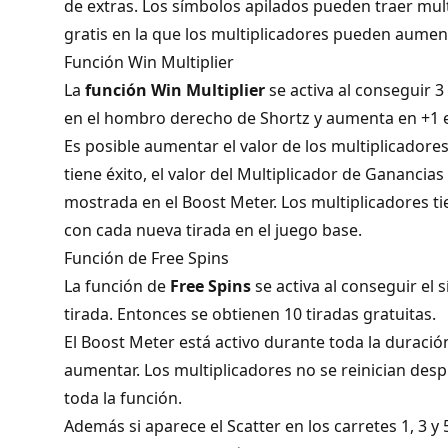
de extras. Los símbolos apilados pueden traer multi
gratis en la que los multiplicadores pueden aumenta
Función Win Multiplier
La
función Win Multiplier
se activa al conseguir 3
en el hombro derecho de Shortz y aumenta en +1 e
Es posible aumentar el valor de los multiplicadores 
tiene éxito, el valor del Multiplicador de Ganancia
mostrada en el Boost Meter. Los multiplicadores tien
con cada nueva tirada en el juego base.
Función de Free Spins
La función de
Free Spins
se activa al conseguir el 
tirada. Entonces se obtienen 10 tiradas gratuitas.
El Boost Meter está activo durante toda la duración
aumentar. Los multiplicadores no se reinician des
toda la función.
Además si aparece el Scatter en los carretes 1, 3 y 5