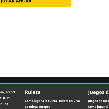
JUGAR AHORA
Ruleta
Juegos d
con jackpot
el RTP?
Cómo jugar a la ruleta
Ruleta En Vivo
Juegos de mes
online
La ruleta europea
Cómo jugar al 