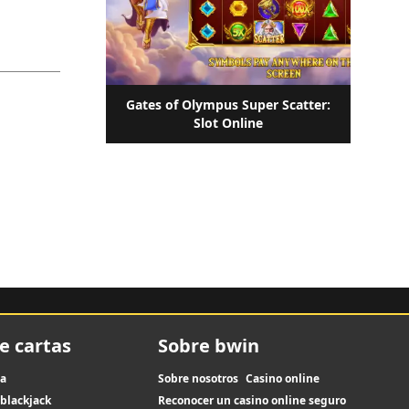
Gates of Olympus Super Scatter:
Slot Online
e cartas
Sobre bwin
a
Sobre nosotros
Casino online
blackjack
Reconocer un casino online seguro