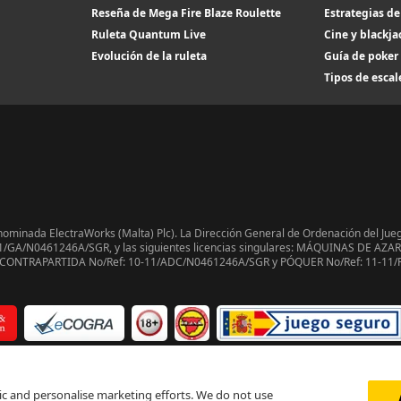
Reseña de Mega Fire Blaze Roulette
Estrategias de
Ruleta Quantum Live
Cine y blackja
Evolución de la ruleta
Guía de poker
Tipos de escal
ominada ElectraWorks (Malta) Plc). La Dirección General de Ordenación del Juego
GA/N0461246A/SGR, y las siguientes licencias singulares: MÁQUINAS DE AZAR
 CONTRAPARTIDA No/Ref: 10-11/ADC/N0461246A/SGR y PÓQUER No/Ref: 11-11
ic and personalise marketing efforts. We do not use