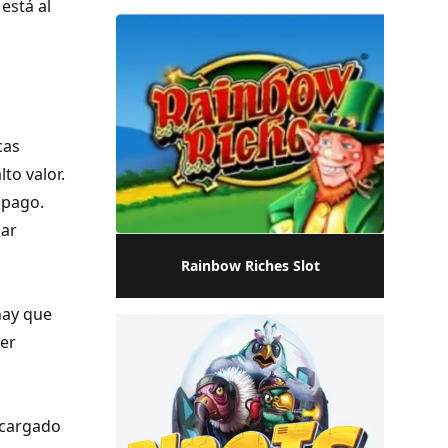
está al
cas
to valor.
 pago.
dar
Rainbow Riches Slot
hay que
ter
ecargado