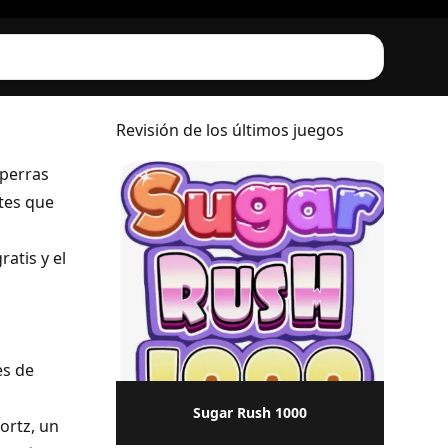
PARKY &
HORTZ
Revisión de los últimos juegos
JUGAR AHORA
aperras
ntes que
atis y el
es de
Sugar Rush 1000
ortz, un