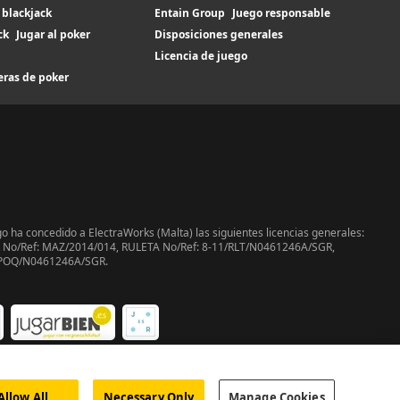
 blackjack
Entain Group
Juego responsable
ck
Jugar al poker
Disposiciones generales
Licencia de juego
eras de poker
 ha concedido a ElectraWorks (Malta) las siguientes licencias generales:
 No/Ref: MAZ/2014/014, RULETA No/Ref: 8-11/RLT/N0461246A/SGR,
/POQ/N0461246A/SGR.
Allow All
Necessary Only
Manage Cookies