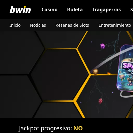
Casino
Ruleta
Tragaperras
S
Inicio
Noticias
Reseñas de Slots
Entretenimiento
Jackpot progresivo:
NO