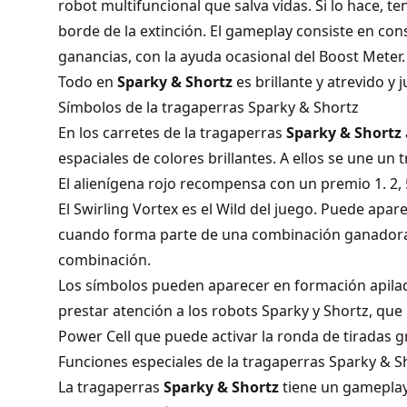
robot multifuncional que salva vidas. Si lo hace, t
borde de la extinción. El gameplay consiste en con
ganancias, con la ayuda ocasional del Boost Meter.
Todo en
Sparky & Shortz
es brillante y atrevido y
Símbolos de la tragaperras Sparky & Shortz
En los carretes de la tragaperras
Sparky & Shortz
espaciales de colores brillantes. A ellos se une un t
El alienígena rojo recompensa con un premio 1. 2, 5
El Swirling Vortex es el Wild del juego. Puede apare
cuando forma parte de una combinación ganadora. O
combinación.
Los símbolos pueden aparecer en formación apilad
prestar atención a los robots Sparky y Shortz, que 
Power Cell que puede activar la ronda de tiradas g
Funciones especiales de la tragaperras Sparky & S
La tragaperras
Sparky & Shortz
tiene un gameplay 