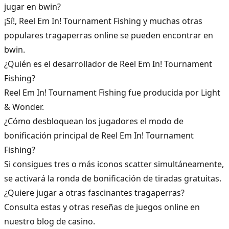
jugar en bwin?
¡Sí!, Reel Em In! Tournament Fishing y muchas otras
populares tragaperras online se pueden encontrar en
bwin.
¿Quién es el desarrollador de Reel Em In! Tournament
Fishing?
Reel Em In! Tournament Fishing fue producida por Light
& Wonder.
¿Cómo desbloquean los jugadores el modo de
bonificación principal de Reel Em In! Tournament
Fishing?
Si consigues tres o más iconos scatter simultáneamente,
se activará la ronda de bonificación de tiradas gratuitas.
¿Quiere jugar a otras fascinantes tragaperras?
Consulta estas y otras reseñas de juegos online en
nuestro blog de casino.