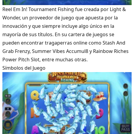
Reel Em In! Tournament Fishing fue creada por
Light &
Wonder
, un proveedor de juego que apuesta por la
innovación y que siempre incluye algo único en la
mayoría de sus títulos. En su cartera de juegos se
pueden encontrar tragaperras online como Stash And
Grab Frenzy, Summer Vibes Accumul8 y Rainbow Riches
Power Pitch Slot, entre muchas otras.
Símbolos del Juego