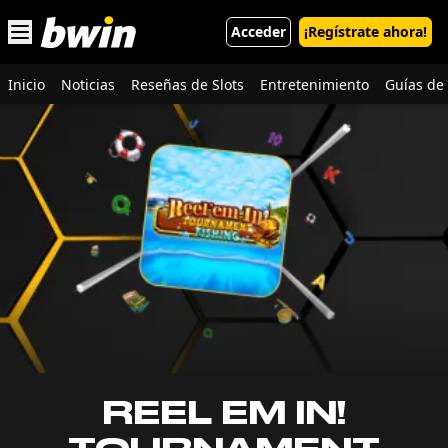
Open main menu
Acceder
¡Regístrate ahora!
Inicio
Noticias
Reseñas de Slots
Entretenimiento
Guías de 
REEL EM IN!