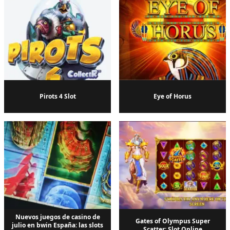
Pirots 4 Slot
Eye of Horus
Nuevos juegos de casino de
Gates of Olympus Super
julio en bwin España: las slots
Scatter: Slot Online