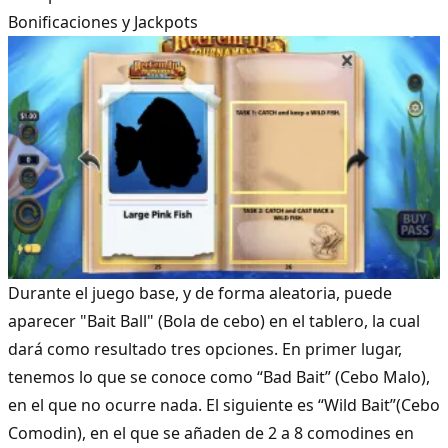
Bonificaciones y Jackpots
Durante el juego base, y de forma aleatoria, puede
aparecer "Bait Ball" (Bola de cebo) en el tablero, la cual
dará como resultado tres opciones. En primer lugar,
tenemos lo que se conoce como “Bad Bait” (Cebo Malo),
en el que no ocurre nada. El siguiente es “Wild Bait”(Cebo
Comodin), en el que se añaden de 2 a 8 comodines en