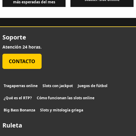
más esperadas del mes
Soporte
Atención 24 horas.
CONTACTO
Tragaperras online
Slots con jackpot
Juegos de fútbol
¿Qué es el RTP?
Cómo funcionan las slots online
Big Bass Bonanza
Slots y mitología griega
Ruleta