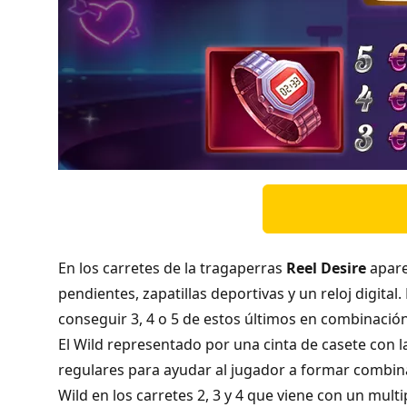
En los carretes de la tragaperras
Reel Desire
apare
pendientes, zapatillas deportivas y un reloj digital
conseguir 3, 4 o 5 de estos últimos en combinación 
El Wild representado por una cinta de casete con l
regulares para ayudar al jugador a formar combi
Wild en los carretes 2, 3 y 4 que viene con un mult