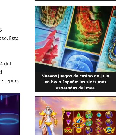
5
se. Esta
4 del
d
Nuevos juegos de casino de julio
e repite.
en bwin España: las slots más
esperadas del mes