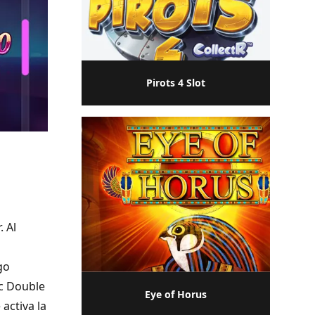
Pirots 4 Slot
. Al
go
c Double
Eye of Horus
activa la