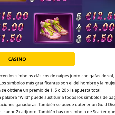
CASINO
cen los símbolos clásicos de naipes junto con gafas de sol,
. Los símbolos más gratificantes son el del hombre y la mujer
se obtiene un premio de 1, 5 o 20 x la apuesta total.
a palabra "Wild" puede sustituir a todos los símbolos de pa
naciones ganadoras. También se puede obtener un Gold Dis
iplicador 2x adjunto. También hay un símbolo de Scatter que 