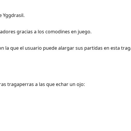
e Yggdrasil.
adores gracias a los comodines en juego.
on la que el usuario puede alargar sus partidas en esta tra
as tragaperras a las que echar un ojo: