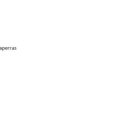
gaperras