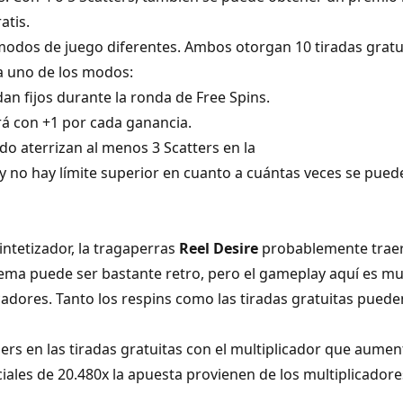
atis.
 modos de juego diferentes. Ambos otorgan 10 tiradas gratu
da uno de los modos:
dan fijos durante la ronda de Free Spins.
rá con +1 por cada ganancia.
do aterrizan al menos 3 Scatters en la
 y no hay límite superior en cuanto a cuántas veces se pued
ntetizador, la tragaperras
Reel Desire
probablemente trae
ema puede ser bastante retro, pero el gameplay aquí es mu
adores. Tanto los respins como las tiradas gratuitas puede
iers en las tiradas gratuitas con el multiplicador que aume
les de 20.480x la apuesta provienen de los multiplicadore