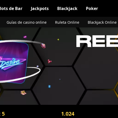
lots de Bar
Jackpots
Blackjack
Poker
Guías de casino online
Ruleta Online
Blackjack Online
REE
:
5
1.024