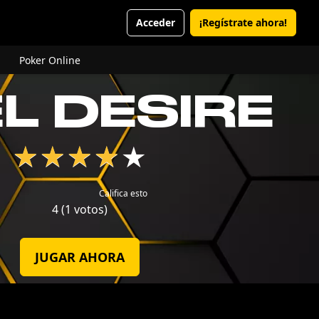
Acceder
¡Regístrate ahora!
Poker Online
L DESIRE
★
★
★
★
★
Califica esto
4 (1 votos)
JUGAR AHORA