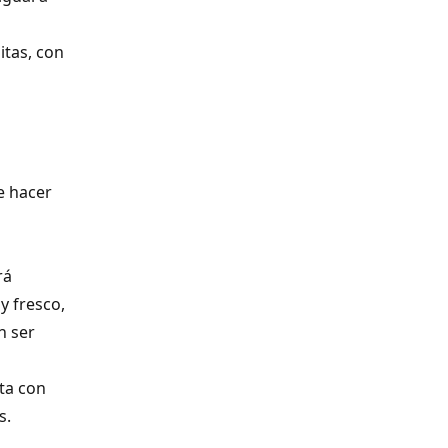
itas, con
e hacer
rá
y fresco,
n ser
nta con
s.