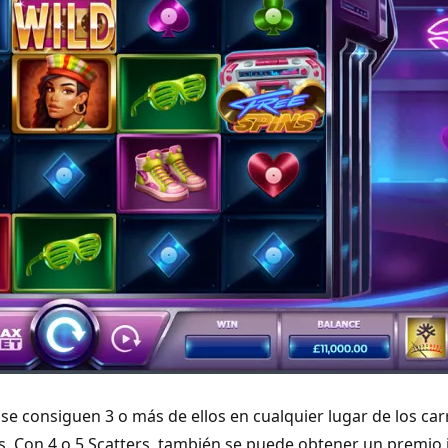
i se consiguen 3 o más de ellos en cualquier lugar de los ca
ns. Con 4 o 5 Scatters, también se puede obtener un premio 