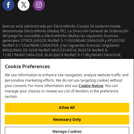
bwin.es está administrada por ElectraWorks (Ceuta) SA (anteriormente
denominada ElectraWorks (Malta) Plc). La Dirección General de Ordenación
del Juego ha concedido a ElectraWorks (Malta) las siguientes licencias
generales: OTROS JUEGOS No/Ref: 5-11/GO/N0461246A/SGR y APUESTAS
No/Ref: 6-11/GA/N0461246A/SGR, y las siguientes licencias singulares:
MÁQUINAS DE AZAR No/Ref: MAZ/2014/014, RULETA No/Ref: 8-
11/RLT/N0461246A/SGR, BLACKJACK No/Ref: 9-11/BLJ/N0461246A/SGR,
APUESTAS DEPORTIVAS DE CONTRAPARTIDA No/Ref: 10-
11/ADC/N0461246A/SGR y PÓQUER No/Ref: 11-11/POQ/N0461246A/SGR.
Cookie Preferences
We use information to enhance site navigation, analyse website traffic and
personalise marketing efforts. We do not use targeting cookies without
your consent. For more information visit our
Cookie Notice
. You can
manage your choices or review our List of Vendors in the preference
section.
Allow All
Necessary Only
Copyright © 2026
Manage Cookies