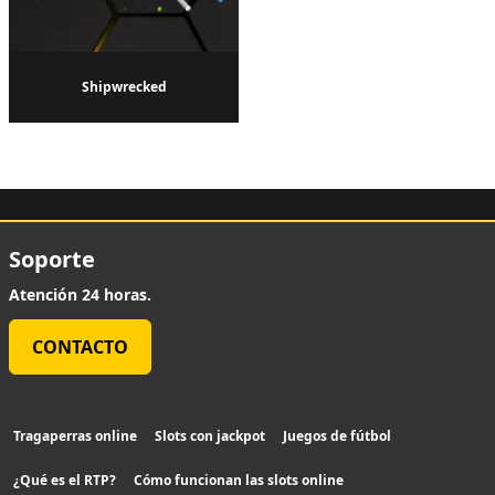
Shipwrecked
Soporte
Atención 24 horas.
CONTACTO
Tragaperras online
Slots con jackpot
Juegos de fútbol
¿Qué es el RTP?
Cómo funcionan las slots online