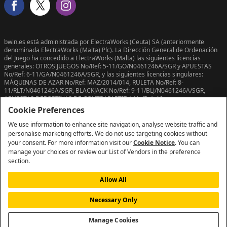
bwin.es está administrada por ElectraWorks (Ceuta) SA (anteriormente
denominada ElectraWorks (Malta) Plc). La Dirección General de Ordenación
del Juego ha concedido a ElectraWorks (Malta) las siguientes licencias
generales: OTROS JUEGOS No/Ref: 5-11/GO/N0461246A/SGR y APUESTAS
No/Ref: 6-11/GA/N0461246A/SGR, y las siguientes licencias singulares:
MÁQUINAS DE AZAR No/Ref: MAZ/2014/014, RULETA No/Ref: 8-
11/RLT/N0461246A/SGR, BLACKJACK No/Ref: 9-11/BLJ/N0461246A/SGR,
APUESTAS DEPORTIVAS DE CONTRAPARTIDA No/Ref: 10-
11/ADC/N0461246A/SGR y PÓQUER No/Ref: 11-11/POQ/N0461246A/SGR.
Cookie Preferences
We use information to enhance site navigation, analyse website traffic and
personalise marketing efforts. We do not use targeting cookies without
your consent. For more information visit our
Cookie Notice
. You can
manage your choices or review our List of Vendors in the preference
section.
Allow All
Necessary Only
Copyright © 2026
Manage Cookies