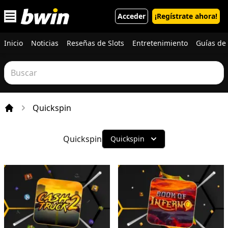
Open main menu
Acceder
¡Regístrate ahora!
Inicio
Noticias
Reseñas de Slots
Entretenimiento
Guías de 
Quickspin
Incio
Quickspin
Quickspin