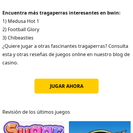
Encuentra más tragaperras interesantes en bwin:
1)
Medusa Hot 1
2)
Football Glory
3)
Chibeasties
¿Quiere jugar a otras fascinantes tragaperras? Consulta
esta y otras reseñas de juegos online en nuestro blog de
casino.
JUGAR AHORA
Revisión de los últimos juegos