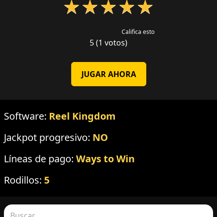
★
★
★
★
★
Califica esto
5 (1 votos)
JUGAR AHORA
Software:
Reel Kingdom
Jackpot progresivo:
NO
Líneas de pago:
Ways to Win
Rodillos:
5