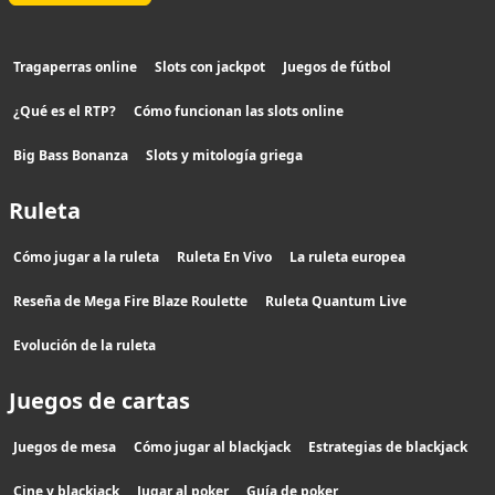
Tragaperras online
Slots con jackpot
Juegos de fútbol
¿Qué es el RTP?
Cómo funcionan las slots online
Big Bass Bonanza
Slots y mitología griega
Ruleta
Cómo jugar a la ruleta
Ruleta En Vivo
La ruleta europea
Reseña de Mega Fire Blaze Roulette
Ruleta Quantum Live
Evolución de la ruleta
Juegos de cartas
Juegos de mesa
Cómo jugar al blackjack
Estrategias de blackjack
Cine y blackjack
Jugar al poker
Guía de poker