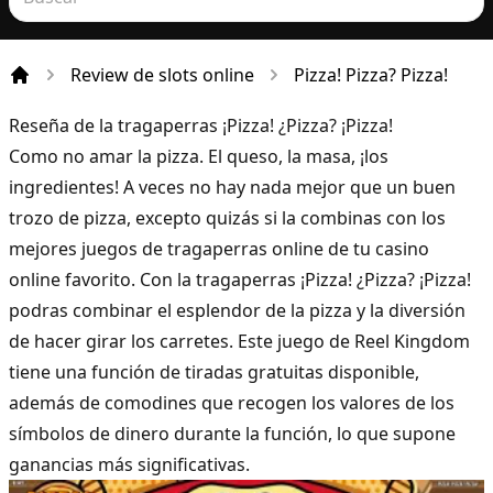
Review de slots online
Pizza! Pizza? Pizza!
Incio
Reseña de la tragaperras ¡Pizza! ¿Pizza? ¡Pizza!
Como no amar la pizza. El queso, la masa, ¡los
ingredientes! A veces no hay nada mejor que un buen
trozo de pizza, excepto quizás si la combinas con los
mejores juegos de tragaperras online de tu casino
online favorito. Con la tragaperras ¡Pizza! ¿Pizza? ¡Pizza!
podras combinar el esplendor de la pizza y la diversión
de hacer girar los carretes. Este juego de Reel Kingdom
tiene una función de tiradas gratuitas disponible,
además de comodines que recogen los valores de los
símbolos de dinero durante la función, lo que supone
ganancias más significativas.