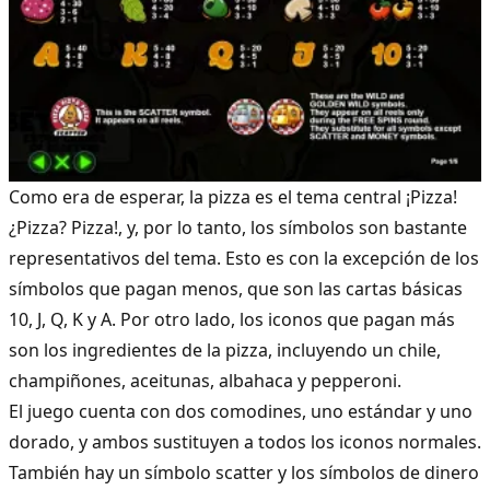
Como era de esperar, la pizza es el tema central ¡Pizza!
¿Pizza? Pizza!, y, por lo tanto, los símbolos son bastante
representativos del tema. Esto es con la excepción de los
símbolos que pagan menos, que son las cartas básicas
10, J, Q, K y A. Por otro lado, los iconos que pagan más
son los ingredientes de la pizza, incluyendo un chile,
champiñones, aceitunas, albahaca y pepperoni.
El juego cuenta con dos comodines, uno estándar y uno
dorado, y ambos sustituyen a todos los iconos normales.
También hay un símbolo scatter y los símbolos de dinero