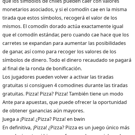
que los símbolos de chiles pueden caer con valores
monetarios asociados, y si el comodín cae en la misma
tirada que estos símbolos, recogerá el valor de los
mismos. El comodín dorado actúa exactamente igual
que el comodín estándar, pero cuando cae hace que los
carretes se expandan para aumentar las posibilidades
de ganar, así como para recoger los valores de los
símbolos de dinero. Todo el dinero recaudado se pagará
al final de la ronda de bonificación.
Los jugadores pueden volver a activar las tiradas
gratuitas si consiguen 4 comodines durante las tiradas
gratuitas. Pizza! Pizza? Pizza! También tiene un modo
Ante para apuestas, que puede ofrecer la oportunidad
de obtener ganancias aún mayores.
Juega a ¡Pizza! ¿Pizza? Pizza! en bwin
En definitiva, ¡Pizza! ¿Pizza? Pizza es un juego único más