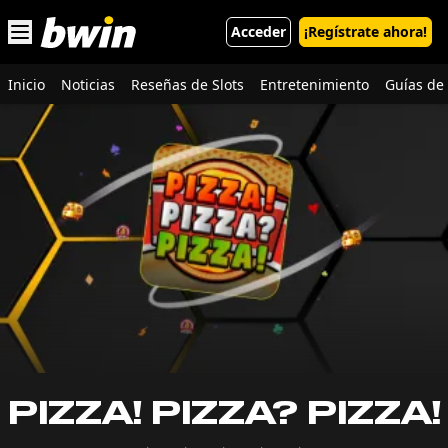
Open main menu
Acceder
¡Regístrate ahora!
Inicio
Noticias
Reseñas de Slots
Entretenimiento
Guías de 
PIZZA! PIZZA? PIZZA!