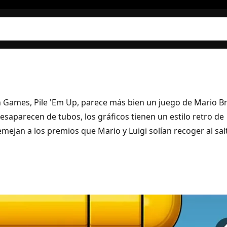
n Games, Pile 'Em Up, parece más bien un juego de Mario B
saparecen de tubos, los gráficos tienen un estilo retro de
emejan a los premios que Mario y Luigi solían recoger al sal