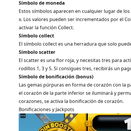
Símbolo de moneda
Estos símbolos aparecen en cualquier lugar de los 
x. Los valores pueden ser incrementados por el Co
activar la función Collect.
Símbolo collect
El símbolo collect es una herradura que solo puede 
Símbolo scatter
El scatter es una flor roja, y necesitas tres para ac
rodillos 1, 3 y 5. Si consigues tres, recibirás un pag
Símbolo de bonificación (bonus)
Las gemas púrpuras en forma de corazón con la pala
el corazón de la parte inferior se iluminará y per
corazones, se activa la bonificación de corazón.
Bonificaciones y Jackpots