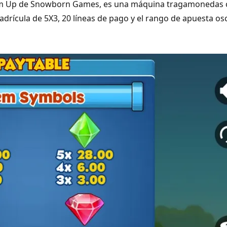
Em Up
de
Snowborn Games,
es una máquina tragamonedas 
drícula de 5X3, 20 líneas de pago y el rango de apuesta osc