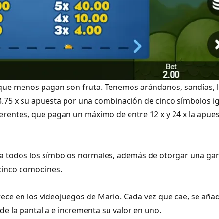
os que menos pagan son fruta. Tenemos arándanos, sandías, 
 3.75 x su apuesta por una combinación de cinco símbolos ig
erentes, que pagan un máximo de entre 12 x y 24 x la apues
e a todos los símbolos normales, además de otorgar una ga
cinco comodines.
ece en los videojuegos de Mario. Cada vez que cae, se añad
e la pantalla e incrementa su valor en uno.