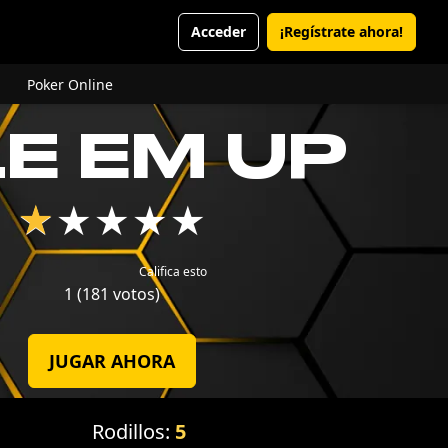
Acceder
¡Regístrate ahora!
Poker Online
LE EM UP
★
★
★
★
★
Califica esto
1 (181 votos)
JUGAR AHORA
Rodillos:
5