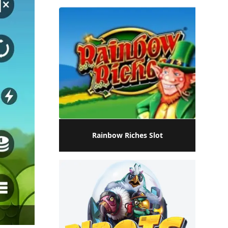
Rainbow Riches Slot