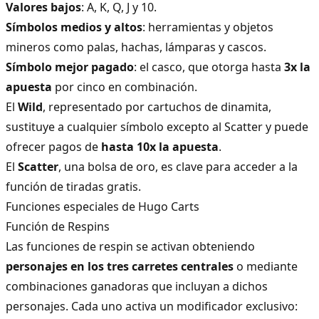
Valores bajos
: A, K, Q, J y 10.
Símbolos medios y altos
: herramientas y objetos
mineros como palas, hachas, lámparas y cascos.
Símbolo mejor pagado
: el casco, que otorga hasta
3x la
apuesta
por cinco en combinación.
El
Wild
, representado por cartuchos de dinamita,
sustituye a cualquier símbolo excepto al Scatter y puede
ofrecer pagos de
hasta 10x la apuesta
.
El
Scatter
, una bolsa de oro, es clave para acceder a la
función de tiradas gratis.
Funciones especiales de Hugo Carts
Función de Respins
Las funciones de respin se activan obteniendo
personajes en los tres carretes centrales
o mediante
combinaciones ganadoras que incluyan a dichos
personajes. Cada uno activa un modificador exclusivo: