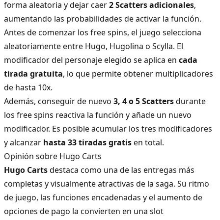
forma aleatoria y dejar caer
2 Scatters adicionales
,
aumentando las probabilidades de activar la función.
Antes de comenzar los free spins, el juego selecciona
aleatoriamente entre Hugo, Hugolina o Scylla. El
modificador del personaje elegido se aplica en
cada
tirada gratuita
, lo que permite obtener multiplicadores
de hasta 10x.
Además, conseguir de nuevo
3, 4 o 5 Scatters
durante
los free spins reactiva la función y añade un nuevo
modificador. Es posible acumular los tres modificadores
y alcanzar
hasta 33 tiradas gratis
en total.
Opinión sobre Hugo Carts
Hugo Carts
destaca como una de las entregas más
completas y visualmente atractivas de la saga. Su ritmo
de juego, las funciones encadenadas y el aumento de
opciones de pago la convierten en una slot