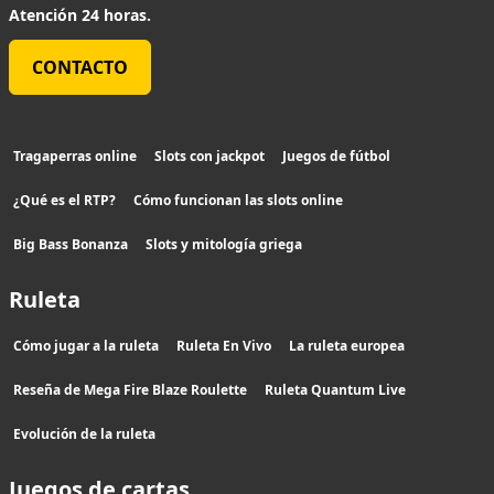
Atención 24 horas.
CONTACTO
Tragaperras online
Slots con jackpot
Juegos de fútbol
¿Qué es el RTP?
Cómo funcionan las slots online
Big Bass Bonanza
Slots y mitología griega
Ruleta
Cómo jugar a la ruleta
Ruleta En Vivo
La ruleta europea
Reseña de Mega Fire Blaze Roulette
Ruleta Quantum Live
Evolución de la ruleta
Juegos de cartas