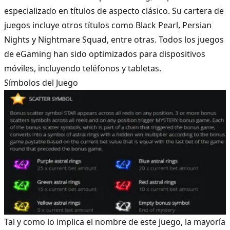
especializado en títulos de aspecto clásico. Su cartera de
juegos incluye otros títulos como Black Pearl, Persian
Nights y Nightmare Squad, entre otras. Todos los juegos
de eGaming han sido optimizados para dispositivos
móviles, incluyendo teléfonos y tabletas.
Símbolos del Juego
Tal y como lo implica el nombre de este juego, la mayoría