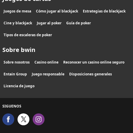
Juegos de mesa
Cómo jugar al blackjack
Estrategias de blackjack
Cine y blackjack
Jugar al poker
Guía de poker
Tipos de escaleras de poker
Sobre bwin
Sobre nosotros
Casino online
Reconocer un casino online seguro
Entain Group
Juego responsable
Disposiciones generales
Licencia de juego
SIGUENOS