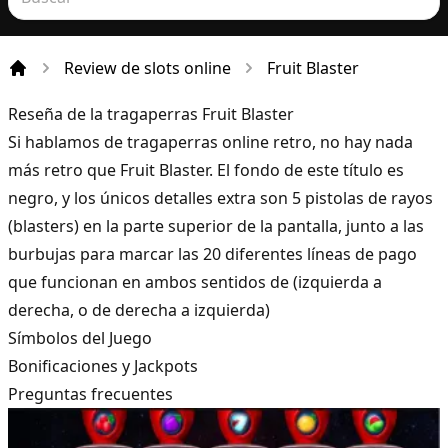
Review de slots online
Fruit Blaster
Incio
Reseña de la tragaperras Fruit Blaster
Si hablamos de tragaperras online retro, no hay nada
más retro que Fruit Blaster. El fondo de este título es
negro, y los únicos detalles extra son 5 pistolas de rayos
(blasters) en la parte superior de la pantalla, junto a las
burbujas para marcar las 20 diferentes líneas de pago
que funcionan en ambos sentidos de (izquierda a
derecha, o de derecha a izquierda)
Símbolos del Juego
Bonificaciones y Jackpots
Preguntas frecuentes