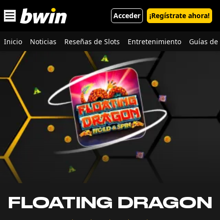
Open main menu
Acceder
¡Regístrate ahora!
Inicio
Noticias
Reseñas de Slots
Entretenimiento
Guías de 
FLOATING DRAGON