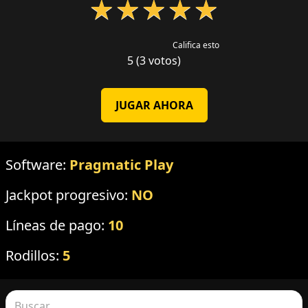
★
★
★
★
★
Califica esto
5 (3 votos)
JUGAR AHORA
Software:
Pragmatic Play
Jackpot progresivo:
NO
Líneas de pago:
10
Rodillos:
5