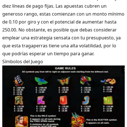
diez líneas de pago fijas. Las apuestas cubren un
generoso rango, estas comienzan con un monto mínimo
de 0.10 por giro y con el potencial de aumentar hasta
250.00. No obstante, es posible que debas considerar
emplear una estrategia sensata con tu presupuesto, ya
que esta tragaperras tiene una alta volatilidad, por lo
que podrías esperar un tiempo para ganar.
Símbolos del Juego