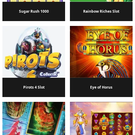
Sugar Rush 1000
Rainbow Riches Slot
Pirots 4 Slot
Eye of Horus