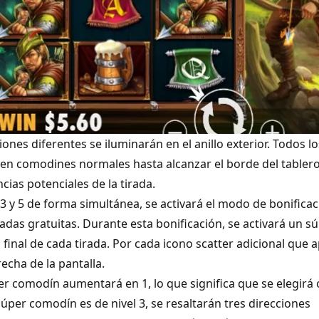
nes diferentes se iluminarán en el anillo exterior. Todos lo
 en comodines normales hasta alcanzar el borde del tablero
cias potenciales de la tirada.
, 3 y 5 de forma simultánea, se activará el modo de bonifica
adas gratuitas. Durante esta bonificación, se activará un s
final de cada tirada. Por cada icono scatter adicional que 
recha de la pantalla.
súper comodín aumentará en 1, lo que significa que se elegirá 
l súper comodín es de nivel 3, se resaltarán tres direcciones