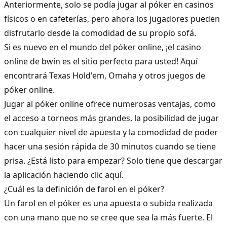
Anteriormente, solo se podía jugar al póker en casinos
físicos o en cafeterías, pero ahora los jugadores pueden
disfrutarlo desde la comodidad de su propio sofá.
Si es nuevo en el mundo del póker online, ¡el
casino
online de bwin
es el sitio perfecto para usted! Aquí
encontrará Texas Hold'em, Omaha y otros juegos de
póker online.
Jugar al póker online ofrece numerosas ventajas, como
el acceso a torneos más grandes, la posibilidad de jugar
con cualquier nivel de apuesta y la comodidad de poder
hacer una sesión rápida de 30 minutos cuando se tiene
prisa. ¿Está listo para empezar? Solo tiene que descargar
la aplicación haciendo clic
aquí
.
¿Cuál es la definición de farol en el póker?
Un farol en el póker es una apuesta o subida realizada
con una mano que no se cree que sea la más fuerte. El