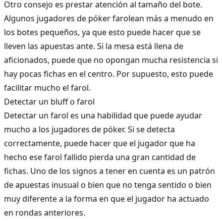
Otro consejo es prestar atención al tamaño del bote.
Algunos jugadores de póker farolean más a menudo en
los botes pequeños, ya que esto puede hacer que se
lleven las apuestas ante. Si la mesa está llena de
aficionados, puede que no opongan mucha resistencia si
hay pocas fichas en el centro. Por supuesto, esto puede
facilitar mucho el farol.
Detectar un bluff o farol
Detectar un farol es una habilidad que puede ayudar
mucho a los jugadores de póker. Si se detecta
correctamente, puede hacer que el jugador que ha
hecho ese farol fallido pierda una gran cantidad de
fichas. Uno de los signos a tener en cuenta es un patrón
de apuestas inusual o bien que no tenga sentido o bien
muy diferente a la forma en que el jugador ha actuado
en rondas anteriores.