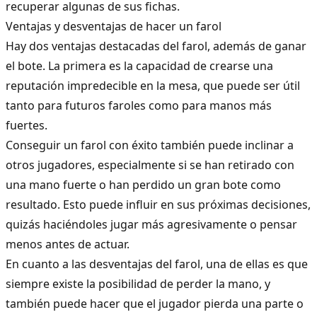
recuperar algunas de sus fichas.
Ventajas y desventajas de hacer un farol
Hay dos ventajas destacadas del farol, además de ganar
el bote. La primera es la capacidad de crearse una
reputación impredecible en la mesa, que puede ser útil
tanto para futuros faroles como para manos más
fuertes.
Conseguir un farol con éxito también puede inclinar a
otros jugadores, especialmente si se han retirado con
una mano fuerte o han perdido un gran bote como
resultado. Esto puede influir en sus próximas decisiones,
quizás haciéndoles jugar más agresivamente o pensar
menos antes de actuar.
En cuanto a las desventajas del farol, una de ellas es que
siempre existe la posibilidad de perder la mano, y
también puede hacer que el jugador pierda una parte o