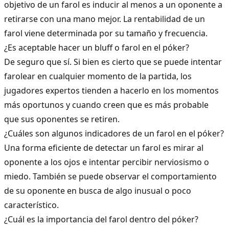
objetivo de un farol es inducir al menos a un oponente a
retirarse con una mano mejor. La rentabilidad de un
farol viene determinada por su tamaño y frecuencia.
¿Es aceptable hacer un bluff o farol en el póker?
De seguro que sí. Si bien es cierto que se puede intentar
farolear en cualquier momento de la partida, los
jugadores expertos tienden a hacerlo en los momentos
más oportunos y cuando creen que es más probable
que sus oponentes se retiren.
¿Cuáles son algunos indicadores de un farol en el póker?
Una forma eficiente de detectar un farol es mirar al
oponente a los ojos e intentar percibir nerviosismo o
miedo. También se puede observar el comportamiento
de su oponente en busca de algo inusual o poco
característico.
¿Cuál es la importancia del farol dentro del póker?