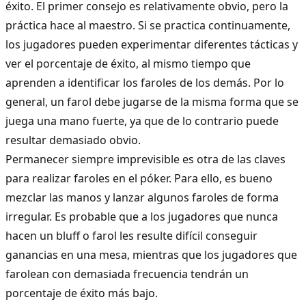
éxito. El primer consejo es relativamente obvio, pero la
práctica hace al maestro. Si se practica continuamente,
los jugadores pueden experimentar diferentes tácticas y
ver el porcentaje de éxito, al mismo tiempo que
aprenden a identificar los faroles de los demás. Por lo
general, un farol debe jugarse de la misma forma que se
juega una mano fuerte, ya que de lo contrario puede
resultar demasiado obvio.
Permanecer siempre imprevisible es otra de las claves
para realizar faroles en el póker. Para ello, es bueno
mezclar las manos y lanzar algunos faroles de forma
irregular. Es probable que a los jugadores que nunca
hacen un bluff o farol les resulte difícil conseguir
ganancias en una mesa, mientras que los jugadores que
farolean con demasiada frecuencia tendrán un
porcentaje de éxito más bajo.