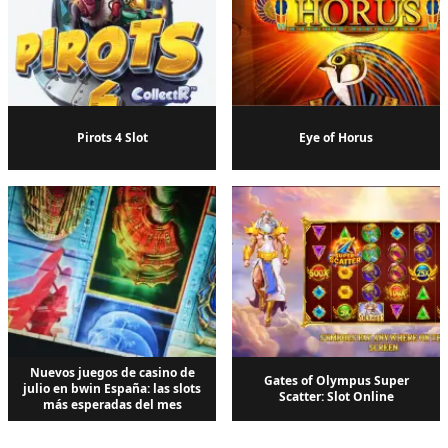
Pirots 4 Slot
Eye of Horus
Nuevos juegos de casino de
Gates of Olympus Super
julio en bwin España: las slots
Scatter: Slot Online
más esperadas del mes