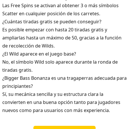
Las Free Spins se activan al obtener 3 o más símbolos
Scatter en cualquier posición de los carretes.
¿Cuántas tiradas gratis se pueden conseguir?
Es posible empezar con hasta 20 tiradas gratis y
ampliarlas hasta un máximo de 50, gracias a la función
de recolección de Wilds.
¿El Wild aparece en el juego base?
No, el símbolo Wild solo aparece durante la ronda de
tiradas gratis.
¿Bigger Bass Bonanza es una tragaperras adecuada para
principiantes?
Sí, su mecánica sencilla y su estructura clara la
convierten en una buena opción tanto para jugadores
nuevos como para usuarios con más experiencia.