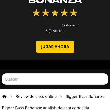
BONANZA
★
★
★
★
★
Califica esto
5 (1 votos)
JUGAR AHORA
Review de slots online
Bigger Bass Bonanza
Incio
Bigger Bass Bonanza: análisis de esta conocida