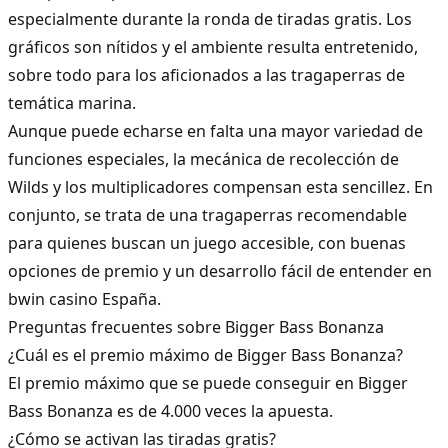
especialmente durante la ronda de tiradas gratis. Los
gráficos son nítidos y el ambiente resulta entretenido,
sobre todo para los aficionados a las tragaperras de
temática marina.
Aunque puede echarse en falta una mayor variedad de
funciones especiales, la mecánica de recolección de
Wilds y los multiplicadores compensan esta sencillez. En
conjunto, se trata de una tragaperras recomendable
para quienes buscan un juego accesible, con buenas
opciones de premio y un desarrollo fácil de entender en
bwin casino España.
Preguntas frecuentes sobre Bigger Bass Bonanza
¿Cuál es el premio máximo de Bigger Bass Bonanza?
El premio máximo que se puede conseguir en Bigger
Bass Bonanza es de 4.000 veces la apuesta.
¿Cómo se activan las tiradas gratis?