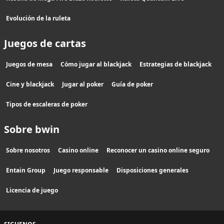
Evolución de la ruleta
Juegos de cartas
Juegos de mesa
Cómo jugar al blackjack
Estrategias de blackjack
Cine y blackjack
Jugar al poker
Guía de poker
Tipos de escaleras de poker
Sobre bwin
Sobre nosotros
Casino online
Reconocer un casino online seguro
Entain Group
Juego responsable
Disposiciones generales
Licencia de juego