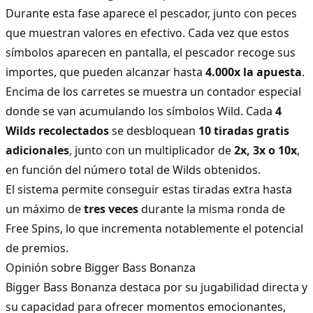
Durante esta fase aparece el pescador, junto con peces
que muestran valores en efectivo. Cada vez que estos
símbolos aparecen en pantalla, el pescador recoge sus
importes, que pueden alcanzar hasta
4.000x la apuesta
.
Encima de los carretes se muestra un contador especial
donde se van acumulando los símbolos Wild. Cada
4
Wilds recolectados
se desbloquean
10 tiradas gratis
adicionales
, junto con un multiplicador de
2x, 3x o 10x
,
en función del número total de Wilds obtenidos.
El sistema permite conseguir estas tiradas extra hasta
un máximo de
tres veces
durante la misma ronda de
Free Spins, lo que incrementa notablemente el potencial
de premios.
Opinión sobre Bigger Bass Bonanza
Bigger Bass Bonanza destaca por su jugabilidad directa y
su capacidad para ofrecer momentos emocionantes,