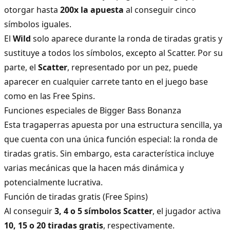
otorgar hasta
200x la apuesta
al conseguir cinco
símbolos iguales.
El
Wild
solo aparece durante la ronda de tiradas gratis y
sustituye a todos los símbolos, excepto al Scatter. Por su
parte, el
Scatter
, representado por un pez, puede
aparecer en cualquier carrete tanto en el juego base
como en las Free Spins.
Funciones especiales de Bigger Bass Bonanza
Esta tragaperras apuesta por una estructura sencilla, ya
que cuenta con una única función especial: la ronda de
tiradas gratis. Sin embargo, esta característica incluye
varias mecánicas que la hacen más dinámica y
potencialmente lucrativa.
Función de tiradas gratis (Free Spins)
Al conseguir
3, 4 o 5 símbolos Scatter
, el jugador activa
10, 15 o 20 tiradas gratis
, respectivamente.