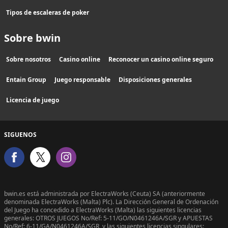
Tipos de escaleras de poker
Sobre bwin
Sobre nosotros
Casino online
Reconocer un casino online seguro
Entain Group
Juego responsable
Disposiciones generales
Licencia de juego
SIGUENOS
bwin.es está administrada por ElectraWorks (Ceuta) SA (anteriormente
denominada ElectraWorks (Malta) Plc). La Dirección General de Ordenación
del Juego ha concedido a ElectraWorks (Malta) las siguientes licencias
generales: OTROS JUEGOS No/Ref: 5-11/GO/N0461246A/SGR y APUESTAS
No/Ref: 6-11/GA/N0461246A/SGR, y las siguientes licencias singulares: