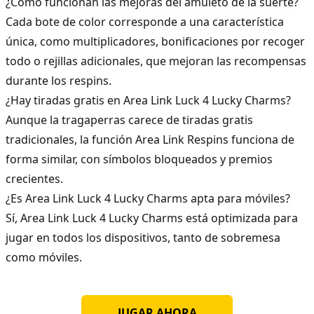
¿Cómo funcionan las mejoras del amuleto de la suerte?
Cada bote de color corresponde a una característica
única, como multiplicadores, bonificaciones por recoger
todo o rejillas adicionales, que mejoran las recompensas
durante los respins.
¿Hay tiradas gratis en Area Link Luck 4 Lucky Charms?
Aunque la tragaperras carece de tiradas gratis
tradicionales, la función Area Link Respins funciona de
forma similar, con símbolos bloqueados y premios
crecientes.
¿Es Area Link Luck 4 Lucky Charms apta para móviles?
Sí, Area Link Luck 4 Lucky Charms está optimizada para
jugar en todos los dispositivos, tanto de sobremesa
como móviles.
JUGAR AHORA