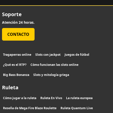
Soporte
Atención 24 horas.
CONTACTO
Tragaperras online
Slots con jackpot
Juegos de fútbol
¿Qué es el RTP?
Cómo funcionan las slots online
Big Bass Bonanza
Slots y mitología griega
Ruleta
Cómo jugar a la ruleta
Ruleta En Vivo
La ruleta europea
Reseña de Mega Fire Blaze Roulette
Ruleta Quantum Live